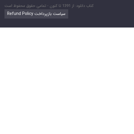
کتاب دانلود: از 1391 تا کنون - تمامی حقوق محفوظ است
Refund Policy سیاست بازپرداخت