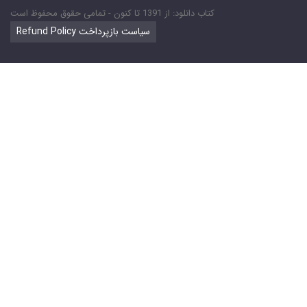
کتاب دانلود: از 1391 تا کنون - تمامی حقوق محفوظ است
Refund Policy سیاست بازپرداخت