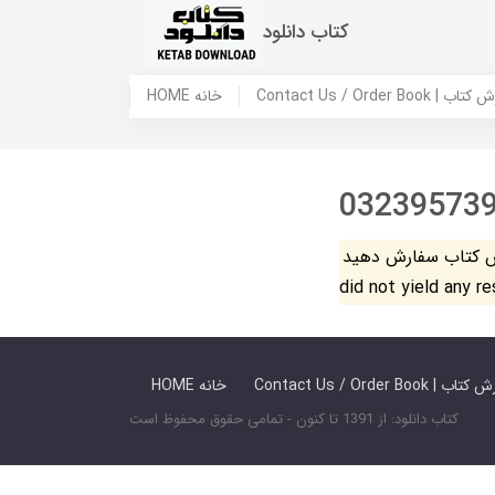
کتاب دانلود
 ما / سفارش کتاب
HOME خانه
03239573
فارش دهید. The search
did not yield any r
 ما / سفارش کتاب
HOME خانه
کتاب دانلود: از 1391 تا کنون - تمامی حقوق محفوظ است