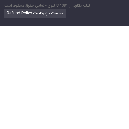
کتاب دانلود: از 1391 تا کنون - تمامی حقوق محفوظ است
Refund Policy سیاست بازپرداخت