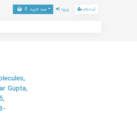
ثبت‌نام
ورود
سبد خرید
0
lecules,
ar Gupta,
5,
8-