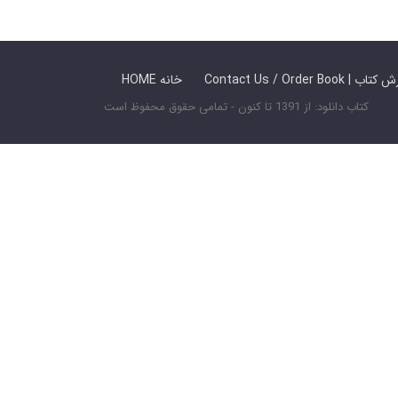
 ما / سفارش کتاب
HOME خانه
کتاب دانلود: از 1391 تا کنون - تمامی حقوق محفوظ است