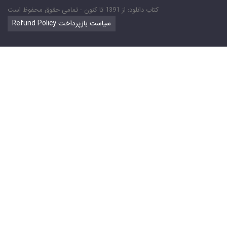
کتاب دانلود: از 1391 تا کنون - تمامی حقوق محفوظ است
Refund Policy سیاست بازپرداخت