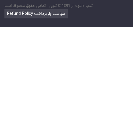
کتاب دانلود: از 1391 تا کنون - تمامی حقوق محفوظ است
Refund Policy سیاست بازپرداخت