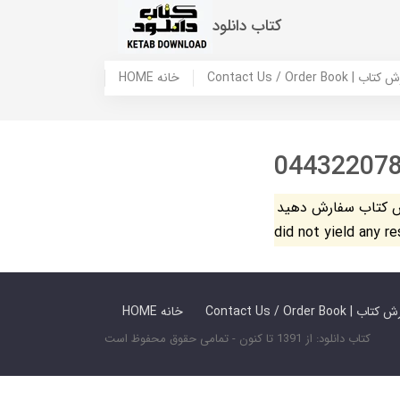
کتاب دانلود
 ما / سفارش کتاب
HOME خانه
04432207
فارش دهید. The search
did not yield any r
 ما / سفارش کتاب
HOME خانه
کتاب دانلود: از 1391 تا کنون - تمامی حقوق محفوظ است