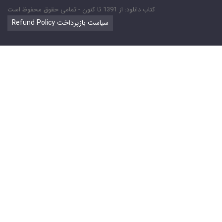
کتاب دانلود: از 1391 تا کنون - تمامی حقوق محفوظ است
Refund Policy سیاست بازپرداخت