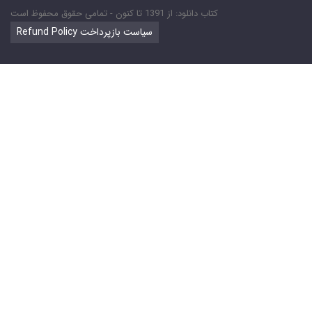
کتاب دانلود: از 1391 تا کنون - تمامی حقوق محفوظ است
Refund Policy سیاست بازپرداخت