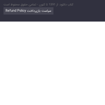
کتاب دانلود: از 1391 تا کنون - تمامی حقوق محفوظ است
Refund Policy سیاست بازپرداخت