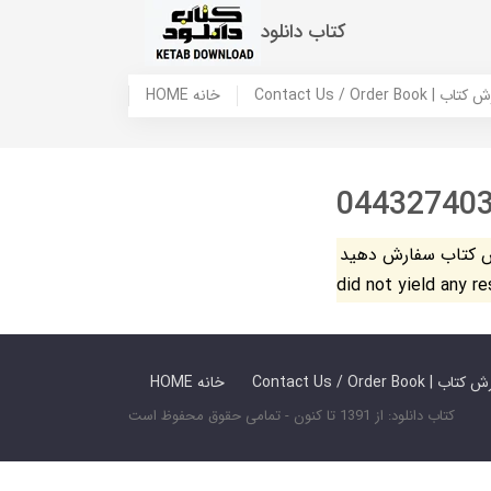
کتاب دانلود
 ما / سفارش کتاب
HOME خانه
04432740
فارش دهید. The search
did not yield any r
 ما / سفارش کتاب
HOME خانه
کتاب دانلود: از 1391 تا کنون - تمامی حقوق محفوظ است