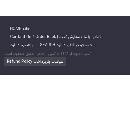
HOME خانه
Contact Us / Order Book | تماس با ما / سفارش کتاب
SEARCH جستجو در کتاب دانلود
راهنمای دانلود
کتاب دانلود: از 1391 تا کنون - تمامی حقوق محفوظ است
Refund Policy سیاست بازپرداخت