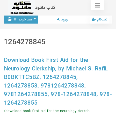
کتاب دانلود
ثبت‌نام
ورود
سبد خرید
0
1264278845
Download Book First Aid for the
Neurology Clerkship, by Michael S. Rafii,
B0BKTTC5BZ, 1264278845,
1264278853, 9781264278848,
9781264278855, 978-1264278848, 978-
1264278855
/download-book-first-aid-for-the-neurology-clerksh