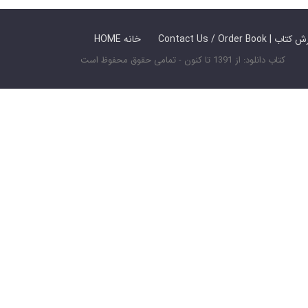
 ما / سفارش کتاب
HOME خانه
کتاب دانلود: از 1391 تا کنون - تمامی حقوق محفوظ است