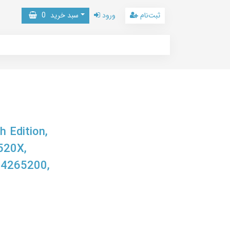
ثبت‌نام
ورود
سبد خرید
0
 Edition,
520X,
84265200,