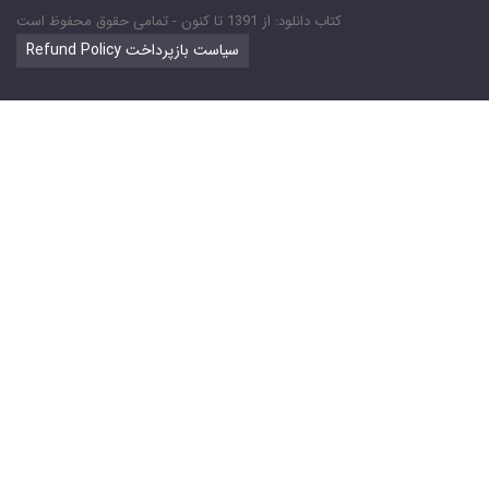
کتاب دانلود: از 1391 تا کنون - تمامی حقوق محفوظ است
Refund Policy سیاست بازپرداخت