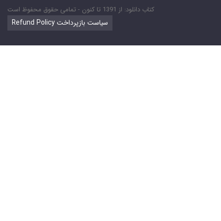
کتاب دانلود: از 1391 تا کنون - تمامی حقوق محفوظ است
Refund Policy سیاست بازپرداخت