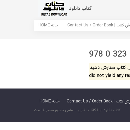
کتاب دانلود
 ما / سفارش کتاب
HOME خانه
978 0 323
فارش دهید. The search
did not yield any r
 ما / سفارش کتاب
HOME خانه
کتاب دانلود: از 1391 تا کنون - تمامی حقوق محفوظ است