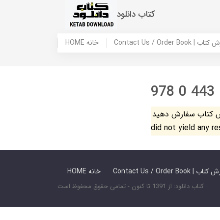
کتاب دانلود
 ما / سفارش کتاب
HOME خانه
978 0 443
فارش دهید. The search
did not yield any r
 ما / سفارش کتاب
HOME خانه
کتاب دانلود: از 1391 تا کنون - تمامی حقوق محفوظ است