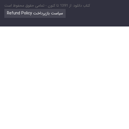
کتاب دانلود: از 1391 تا کنون - تمامی حقوق محفوظ است
Refund Policy سیاست بازپرداخت