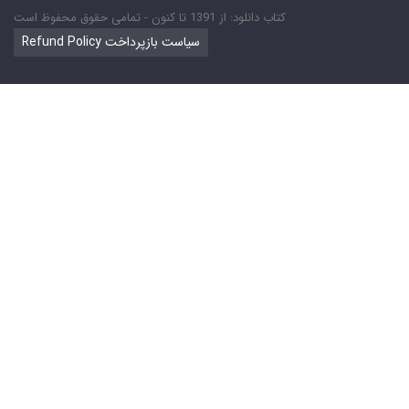
کتاب دانلود: از 1391 تا کنون - تمامی حقوق محفوظ است
Refund Policy سیاست بازپرداخت