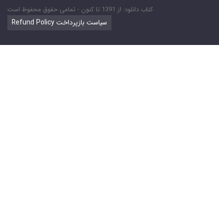
کتاب دانلود: از 1391 تا کنون - تمامی حقوق محفوظ است
Refund Policy سیاست بازپرداخت