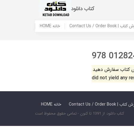
کتاب دانلود
 ما / سفارش کتاب
HOME خانه
978 01282
فارش دهید. The search
did not yield any r
 ما / سفارش کتاب
HOME خانه
کتاب دانلود: از 1391 تا کنون - تمامی حقوق محفوظ است