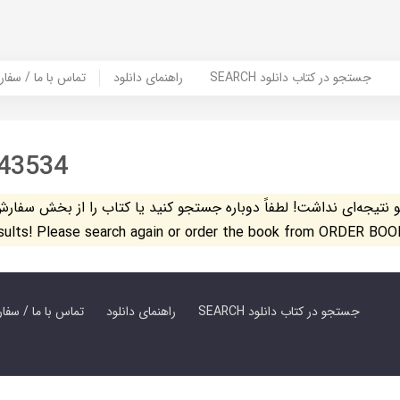
SEARCH جستجو در کتاب دانلود
راهنمای دانلود
Contact Us / Order Book | تماس با
43534
تیجه‌ای نداشت! لطفاً دوباره جستجو کنید یا کتاب را از بخش سفارش کتاب س
esults! Please search again or order the book from ORDER BOO
SEARCH جستجو در کتاب دانلود
راهنمای دانلود
Contact Us / Order Book | تماس با