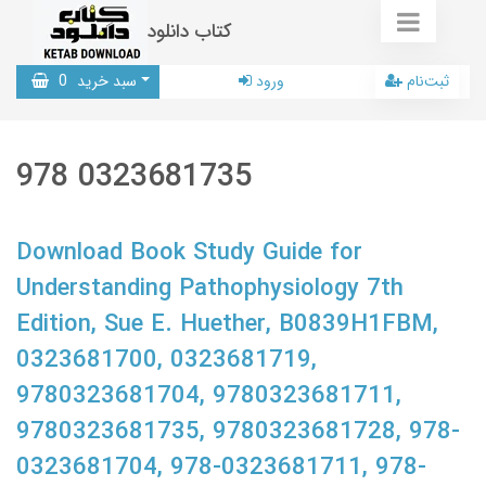
کتاب دانلود
ثبت‌نام
ورود
سبد خرید
0
978 0323681735
Download Book Study Guide for
Understanding Pathophysiology 7th
Edition, Sue E. Huether, B0839H1FBM,
0323681700, 0323681719,
9780323681704, 9780323681711,
9780323681735, 9780323681728, 978-
0323681704, 978-0323681711, 978-