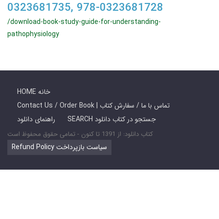
0323681735, 978-0323681728
/download-book-study-guide-for-understanding-
pathophysiology
HOME خانه
Contact Us / Order Book | تماس با ما / سفارش کتاب
SEARCH جستجو در کتاب دانلود
راهنمای دانلود
کتاب دانلود: از 1391 تا کنون - تمامی حقوق محفوظ است
Refund Policy سیاست بازپرداخت