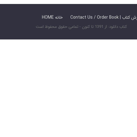
 ما / سفارش کتاب
HOME خانه
کتاب دانلود: از 1391 تا کنون - تمامی حقوق محفوظ است