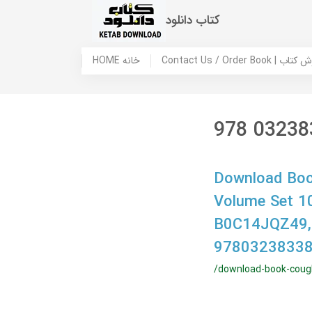
کتاب دانلود
 ما / سفارش کتاب
HOME خانه
978 03238
Download Book
Volume Set 10
B0C14JQZ49,
97803238338
/download-book-cough