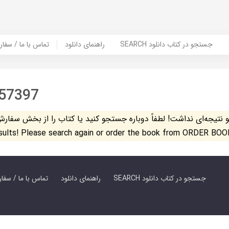
SEARCH جستجو در کتاب دانلود
راهنمای دانلود
Contact Us / Order Book | تماس با
57397
تیجه‌ای نداشت! لطفاً دوباره جستجو کنید یا کتاب را از بخش سفارش کتاب س
esults! Please search again or order the book from ORDER BOO
SEARCH جستجو در کتاب دانلود
راهنمای دانلود
Contact Us / Order Book | تماس با