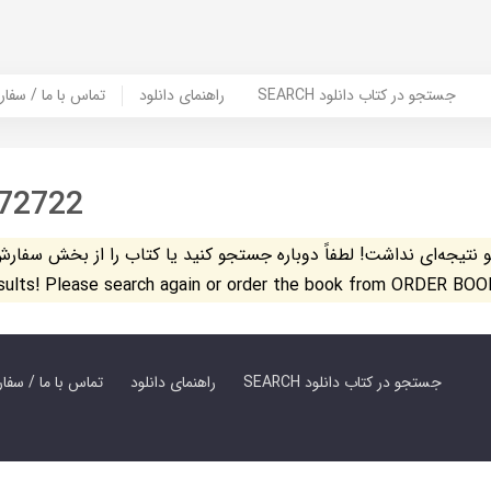
SEARCH جستجو در کتاب دانلود
راهنمای دانلود
Contact Us / Order Book | تماس با
72722
تیجه‌ای نداشت! لطفاً دوباره جستجو کنید یا کتاب را از بخش سفارش کتاب س
esults! Please search again or order the book from ORDER BOO
SEARCH جستجو در کتاب دانلود
راهنمای دانلود
Contact Us / Order Book | تماس با