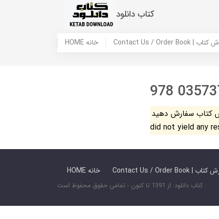
کتاب دانلود
 ما / سفارش کتاب
HOME خانه
978 03573
فارش دهید. The search
did not yield any r
 ما / سفارش کتاب
HOME خانه
کتاب دانلود: از 1391 تا کنون - تمامی حقوق محفوظ است