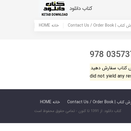
کتاب دانلود
 ما / سفارش کتاب
HOME خانه
978 03573
فارش دهید. The search
did not yield any r
 ما / سفارش کتاب
HOME خانه
کتاب دانلود: از 1391 تا کنون - تمامی حقوق محفوظ است