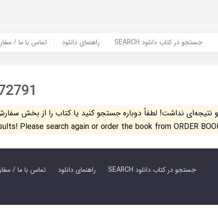
SEARCH جستجو در کتاب دانلود
راهنمای دانلود
Contact Us / Order Book | تماس با
72791
تیجه‌ای نداشت! لطفاً دوباره جستجو کنید یا کتاب را از بخش سفارش کتاب س
esults! Please search again or order the book from ORDER BOO
SEARCH جستجو در کتاب دانلود
راهنمای دانلود
Contact Us / Order Book | تماس با