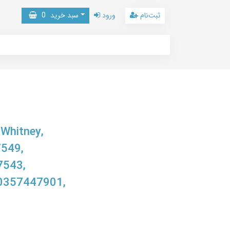
ثبت‌نام
ورود
سبد خرید
0
 Whitney,
549,
7543,
0357447901,