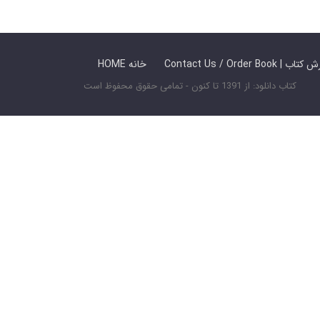
 ما / سفارش کتاب
HOME خانه
کتاب دانلود: از 1391 تا کنون - تمامی حقوق محفوظ است