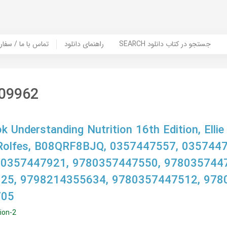
SEARCH جستجو در کتاب دانلود
راهنمای دانلود
Contact Us / Order Book | تماس با
09962
 Understanding Nutrition 16th Edition, Ellie
Rolfes, B08QRF8BJQ, 0357447557, 0357447
 0357447921, 9780357447550, 978035744
25, 9798214355634, 9780357447512, 978
705
ion-2