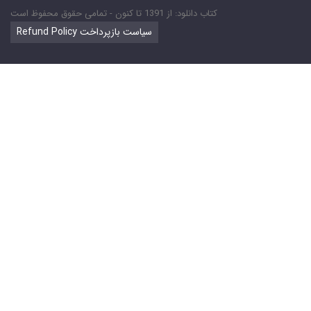
کتاب دانلود: از 1391 تا کنون - تمامی حقوق محفوظ است
Refund Policy سیاست بازپرداخت