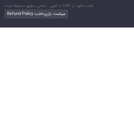
کتاب دانلود: از 1391 تا کنون - تمامی حقوق محفوظ است
Refund Policy سیاست بازپرداخت