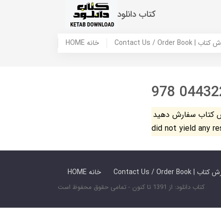
کتاب دانلود
 ما / سفارش کتاب
HOME خانه
978 04432
فارش دهید. The search
did not yield any r
 ما / سفارش کتاب
HOME خانه
کتاب دانلود: از 1391 تا کنون - تمامی حقوق محفوظ است