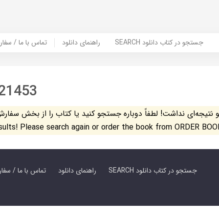
SEARCH جستجو در کتاب دانلود
راهنمای دانلود
Contact Us / Order Book | تماس با
21453
تیجه‌ای نداشت! لطفاً دوباره جستجو کنید یا کتاب را از بخش سفارش کتاب س
esults! Please search again or order the book from ORDER BOO
SEARCH جستجو در کتاب دانلود
راهنمای دانلود
Contact Us / Order Book | تماس با