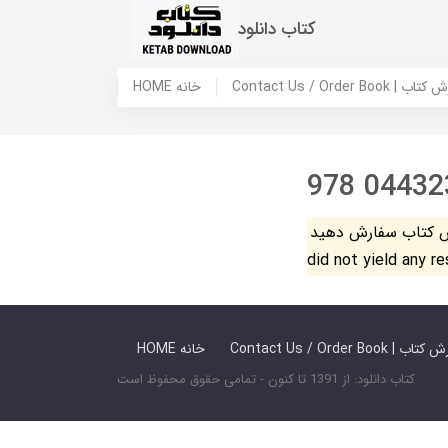
کتاب دانلود
 ما / سفارش کتاب
HOME خانه
978 04432
فارش دهید. The search
did not yield any r
 ما / سفارش کتاب
HOME خانه
کتاب دانلود: از 1391 تا کنون - تمامی حقوق محفوظ است