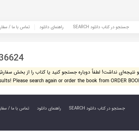
SEARCH جستجو در کتاب دانلود
راهنمای دانلود
Contact Us / Order Book | تماس با
36624
تیجه‌ای نداشت! لطفاً دوباره جستجو کنید یا کتاب را از بخش سفارش کتاب س
esults! Please search again or order the book from ORDER BOO
SEARCH جستجو در کتاب دانلود
راهنمای دانلود
Contact Us / Order Book | تماس با