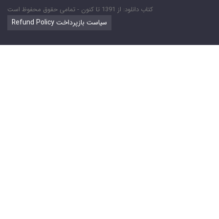
کتاب دانلود: از 1391 تا کنون - تمامی حقوق محفوظ است
Refund Policy سیاست بازپرداخت