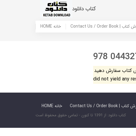
کتاب دانلود
 ما / سفارش کتاب
HOME خانه
978 04432
فارش دهید. The search
did not yield any r
 ما / سفارش کتاب
HOME خانه
کتاب دانلود: از 1391 تا کنون - تمامی حقوق محفوظ است