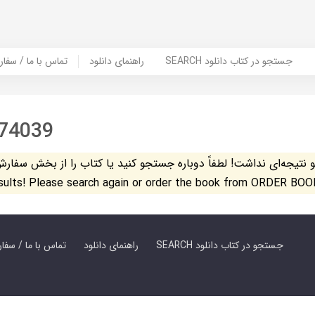
SEARCH جستجو در کتاب دانلود
راهنمای دانلود
Contact Us / Order Book | تماس با
74039
تیجه‌ای نداشت! لطفاً دوباره جستجو کنید یا کتاب را از بخش سفارش کتاب س
esults! Please search again or order the book from ORDER BOO
SEARCH جستجو در کتاب دانلود
راهنمای دانلود
Contact Us / Order Book | تماس با