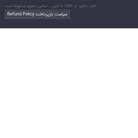
کتاب دانلود: از 1391 تا کنون - تمامی حقوق محفوظ است
Refund Policy سیاست بازپرداخت