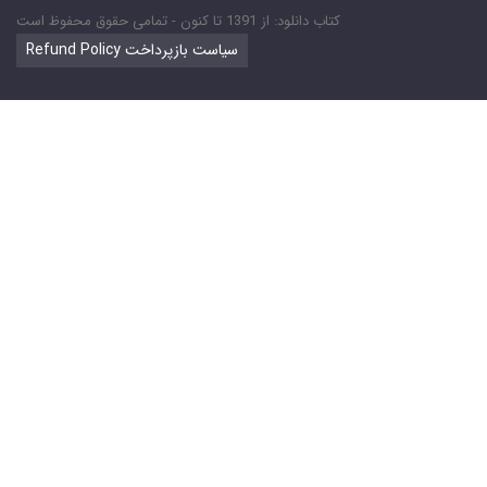
کتاب دانلود: از 1391 تا کنون - تمامی حقوق محفوظ است
Refund Policy سیاست بازپرداخت