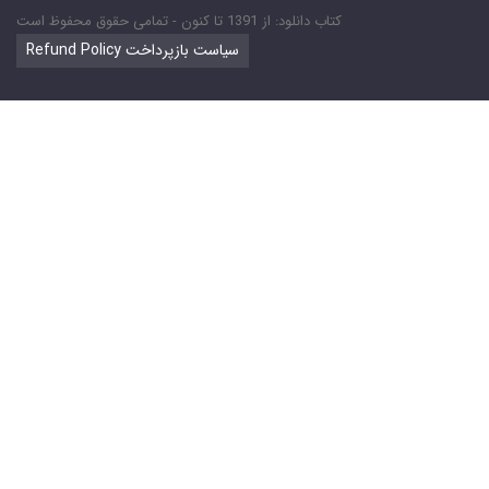
کتاب دانلود: از 1391 تا کنون - تمامی حقوق محفوظ است
Refund Policy سیاست بازپرداخت