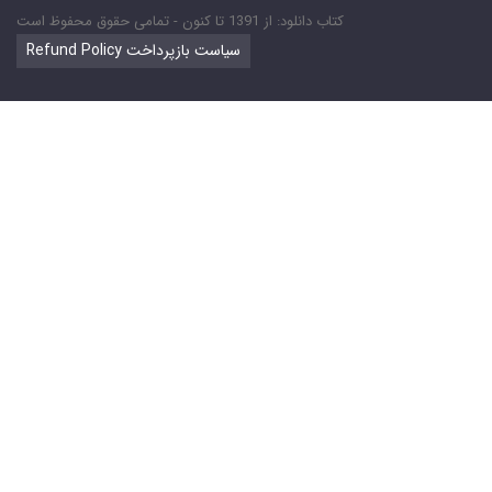
کتاب دانلود: از 1391 تا کنون - تمامی حقوق محفوظ است
Refund Policy سیاست بازپرداخت