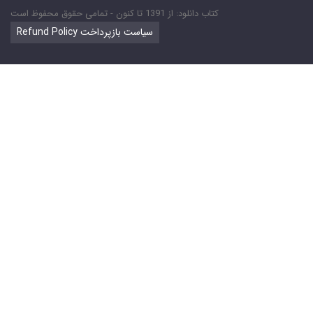
کتاب دانلود: از 1391 تا کنون - تمامی حقوق محفوظ است
Refund Policy سیاست بازپرداخت