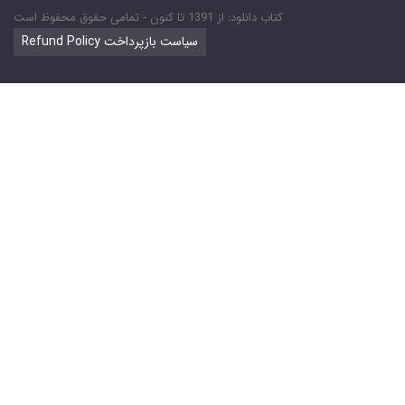
کتاب دانلود: از 1391 تا کنون - تمامی حقوق محفوظ است
Refund Policy سیاست بازپرداخت