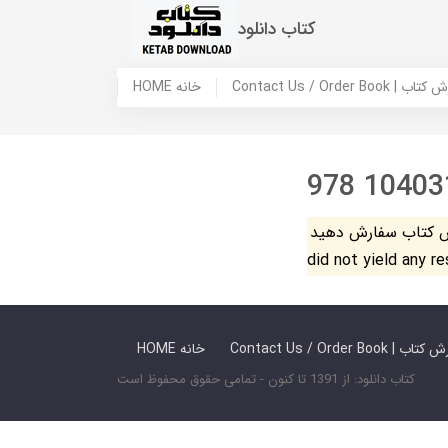
کتاب دانلود
 ما / سفارش کتاب
HOME خانه
978 10403
فارش دهید. The search
did not yield any r
 ما / سفارش کتاب
HOME خانه
کتاب دانلود: از 1391 تا کنون - تمامی حقوق محفوظ است