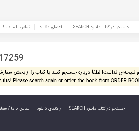
SEARCH جستجو در کتاب دانلود
راهنمای دانلود
Contact Us / Order Book | تماس با
17259
تیجه‌ای نداشت! لطفاً دوباره جستجو کنید یا کتاب را از بخش سفارش کتاب س
esults! Please search again or order the book from ORDER BOO
SEARCH جستجو در کتاب دانلود
راهنمای دانلود
Contact Us / Order Book | تماس با