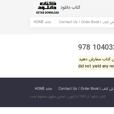
کتاب دانلود
 ما / سفارش کتاب
HOME خانه
978 10403
فارش دهید. The search
did not yield any r
 ما / سفارش کتاب
HOME خانه
کتاب دانلود: از 1391 تا کنون - تمامی حقوق محفوظ است