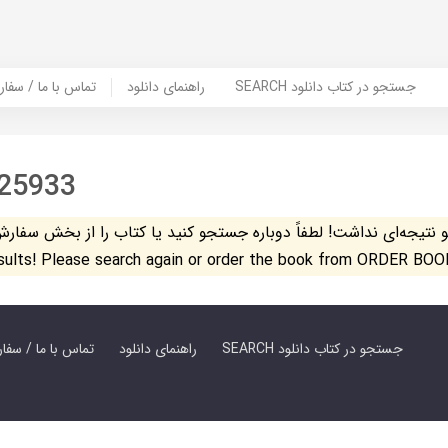
SEARCH جستجو در کتاب دانلود
راهنمای دانلود
Contact Us / Order Book | تماس با
25933
تیجه‌ای نداشت! لطفاً دوباره جستجو کنید یا کتاب را از بخش سفارش کتاب س
esults! Please search again or order the book from ORDER BOO
SEARCH جستجو در کتاب دانلود
راهنمای دانلود
Contact Us / Order Book | تماس با