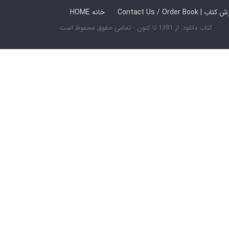
 ما / سفارش کتاب
HOME خانه
کتاب دانلود: از 1391 تا کنون - تمامی حقوق محفوظ است