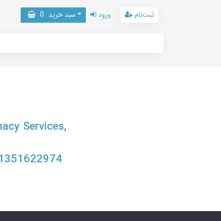
ثبت‌نام
ورود
سبد خرید
0
macy Services,
-1351622974