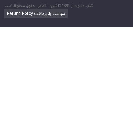
کتاب دانلود: از 1391 تا کنون - تمامی حقوق محفوظ است
Refund Policy سیاست بازپرداخت