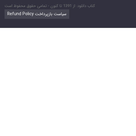
کتاب دانلود: از 1391 تا کنون - تمامی حقوق محفوظ است
Refund Policy سیاست بازپرداخت