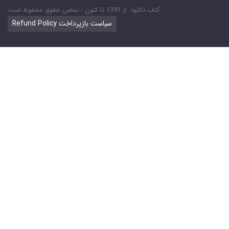
کتاب دانلود: از 1391 تا کنون - تمامی حقوق محفوظ است
Refund Policy سیاست بازپرداخت