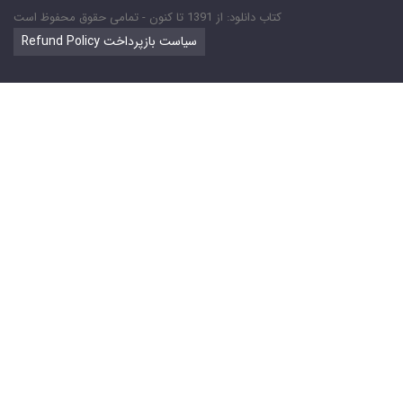
کتاب دانلود: از 1391 تا کنون - تمامی حقوق محفوظ است
Refund Policy سیاست بازپرداخت