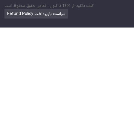
کتاب دانلود: از 1391 تا کنون - تمامی حقوق محفوظ است
Refund Policy سیاست بازپرداخت