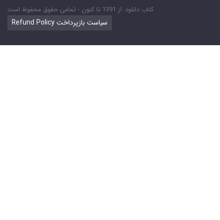
کتاب دانلود: از 1391 تا کنون - تمامی حقوق محفوظ است
Refund Policy سیاست بازپرداخت