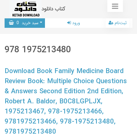
کتاب دانلود
ثبت‌نام
ورود
سبد خرید
0
978 1975213480
Download Book Family Medicine Board
Review Book: Multiple Choice Questions
& Answers Second Edition 2nd Edition,
Robert A. Baldor, B0C8LGPLJX,
1975213467, 978-1975213466,
9781975213466, 978-1975213480,
9781975213480